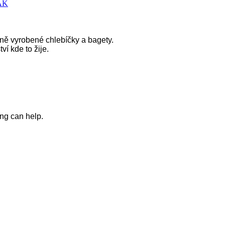
tně vyrobené chlebíčky a bagety.
í kde to žije.
ing can help.