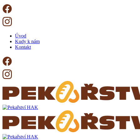
Úvod
Kudy k nám
Kontakt